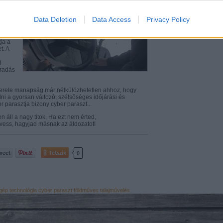
evice identifiers in apps.
y-egy
olat
Data Deletion
Data Access
Privacy Policy
o allow Google to enable storage related to functionality of the website
alatt
ja a
t. A
o allow Google to enable storage related to personalization.
d
aradás
o allow Google to enable storage related to security, including
cation functionality and fraud prevention, and other user protection.
erete manapság már nélkülözhetetlen ahhoz, hogy
lni a gyorsan változó, szélsőséges időjárási és
 parasztja bizony cyber paraszt...
en áll a nagy titok. Ha ezt nem érted,
 vess, hagyjad másnak az áldozatot!
Tetszik
0
gép
technológia
cyber
paraszt
földműves
talajművelés