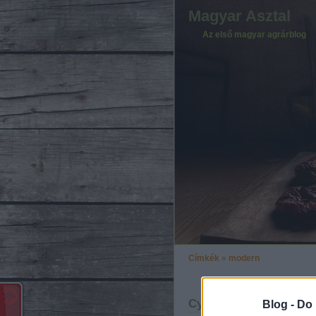
Magyar Asztal
Az első magyar agrárblog
Címkék
»
modern
Cyber paraszt
Blog -
Do 