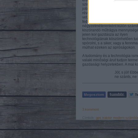
web or d
erő és a letisztult egyszerűség
szimbólumaként létezni. Mára eg
jobb traktor állandó műholdkapcs
I want t
révén teljesen automata vezérlés 
vet, hasonlóképpen a beépített
or app.
fedélzeti számítógép
négyzetméterenként külön számít
kiszórandó műtrágya mennyiségé
I want t
jelen kor gazdásza az ilyen
technológiának köszönhetően tu
spórolni, s a siker, vagy a fennm
I want t
múlhat ezeken az apróságokon.
authenti
A tudomány és a technológia ism
valaki minőségi árut tudjon terme
gazdasági helyzetekben. A mai kor
Jót, s jól! Ebb
ne szánts, ne
3
komment
Címkék:
gps
traktor
modern
számító