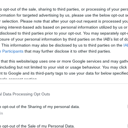
E
to opt-out of the sale, sharing to third parties, or processing of your per
életet. A cigányok nem dolgoznak, a zsidók mind
étek. Persze minden sztereotípiában van némi igazság,
formation for targeted advertising by us, please use the below opt-out s
f
s, hogy "nem bírja a cigány a szántást" vagy a paraszt
r selection. Please note that after your opt-out request is processed y
letlen került be a köznyelvbe. Persze a dolgok
n.
A
eing interest-based ads based on personal information utilized by us or
disclosed to third parties prior to your opt-out. You may separately opt-
a nagy titok. Ezt ha nem érted,
yjad másnak az áldozatot."
losure of your personal information by third parties on the IAB’s list of
. This information may also be disclosed by us to third parties on the
IA
- Kazinczy Ferenc -
Participants
that may further disclose it to other third parties.
bb ember úgy gondolja, hogy a mezőgazdaság, így a
sztés csak abból áll, hogy felszántják a földeket,
 that this website/app uses one or more Google services and may gath
 megitatják és megetetik a jószágot. És ennyi. Ehhez
kell lángelmének lenni ha valaki gazdálkodni akar. No
including but not limited to your visit or usage behaviour. You may click 
zág GDP-jének jelentős részét teljesen sötét emberek
 to Google and its third-party tags to use your data for below specifi
ogle consent section.
Nándor gazda 300 tehenet tart. A teheneknek
adott abrak csak akkor kerülhet a jószág elé, ha
megérkezett a laboratóriumi vizsgálat
eredménye és a gazda pontosan tudja, hogy az
l Data Processing Opt Outs
F
mentes-e minden mérgező anyagtól (pl. gyomok
magjai) és hogy a hasznos beltartalmi anyagok
milyen arányban vannak jelen. Ez alapján állítja
o opt-out of the Sharing of my personal data.
össze a különböző termelési stádiumban lévő
In
teheneknek a nekik optimális abrakkeveréket.
Nem csak eléjük van öntve és kész. Az sem
véletlen, hogy a kukoricaszemeket
összeroppantották a betakarításkor, így az
o opt-out of the Sale of my Personal Data.