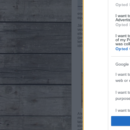
Opted 
erjeszteni a takarmányt, könnyebb
I want 
egyik gazdát a másiknál.
Advertis
Opted 
János gazda pedig csupán 50 he
veszélyeztető kártevőt részletesen
ellenük a leghatékonyabban véde
I want t
(permetszerek) magas ára révén 
of my P
lehető legkevesebb vegyszert fel
was col
időben és technikával végzi a fö
Opted 
Google 
I want t
web or d
I want t
purpose
I want 
A traktorozás sem a régi már. A 
műveletet igyekeznek egy menetbe
talajsimító vagy fogasborona. Ez
I want t
kívül a traktorok megszűntek a ny