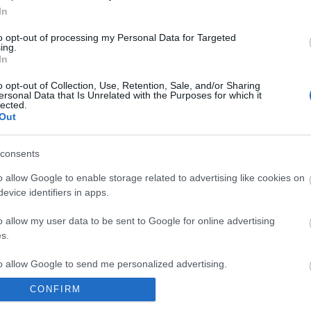
abban található anyagok a tejsavtermelő
In
baktériumok számára könnyebben
hozzáférhetők lesznek, könnyebben lehet
 lesz tartósítani azt. A tudomány teszi sikeresebbé az
to opt-out of processing my Personal Data for Targeted
ing.
In
ktáron gazdálkodik, de minden zöldségét
 ismer. A rovarok fejlődési stádiumait, hogy mikor lehet
kezni és hogy milyen anyagokkal. A peszticidek
o opt-out of Collection, Use, Retention, Sale, and/or Sharing
pusztán gazdasági megfontolásból is igyekszik a
ersonal Data that Is Unrelated with the Purposes for which it
használni a védekezéshez, ezért a lehető legjobb
lected.
ldmunkákat.
Out
consents
o allow Google to enable storage related to advertising like cookies on
evice identifiers in apps.
o allow my user data to be sent to Google for online advertising
s.
to allow Google to send me personalized advertising.
magas üzemanyagköltségek miatt a lehető legtöbb
n elvégezni, így pl. gyakran kerül a tárcsa mögé
CONFIRM
en
o allow Google to enable storage related to analytics like cookies on
ers