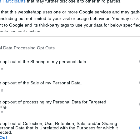
Participants
that may further disclose it to other third parties.
E
 említést tettem a mezőgazdaság egy igen fontos, ám a
 that this website/app uses one or more Google services and may gath
uttatott témájával, a "szója biznisszel". Persze a
f
including but not limited to your visit or usage behaviour. You may click 
i üzlet, ugyanakkor ezen a hatalmas gazdasági ágon
 egész Európán belül néhány cég tart a kezében, euró
 to Google and its third-party tags to use your data for below specifi
A
ogle consent section.
 közt ismert a tény, hogy az Európai Unió és a Dél-
tum született, mely szerint Brazília és a környező
as vámmal az EU-ból érkező iparcikkeket piacaiktól,
l Data Processing Opt Outs
bad utat engednek az onnan érkező mezőgazdasági
 arra, hogy az Európai Parlament betiltotta az állati
zzel a tagállamokat szója importjára kényszerítve, s
o opt-out of the Sharing of my personal data.
a számára a biztos piacot.
In
EFSA a tilalom feloldását nem látta aggályosnak, a
 így továbbra is Dél-Amerikából importáljuk a 90%-ban
dcsavar pedig itt következik!
o opt-out of the Sale of my Personal Data.
ötelezett az ökológiai gazdálkodás, és az úgynevezett
In
t, mondván, az ilyen termelési rendszerben biztosítható
inősége. Ezért is van elterjedőben a 'free range', azaz
i technológia, valamint a mangalica hírneve is evégett
to opt-out of processing my Personal Data for Targeted
F
ing.
In
gy az ilyen állattartásnál egyáltalán nem biztosíthatók
elengedhetetlenek lennének ahhoz, hogy valóban
o opt-out of Collection, Use, Retention, Sale, and/or Sharing
élelmiszert lehessen előállítani. Gondoljunk csak arra,
ersonal Data that Is Unrelated with the Purposes for which it
aromfi fogyaszt rovarokat, esetleg még elhullott
lected.
gethet! Osztoznak a vadmadarakkal a takarmányon, s
Out