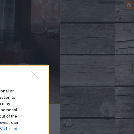
sonal or
ection to
ou may
 personal
out of the
eresés
 downstream
B’s List of