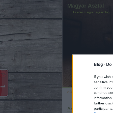
Magyar Asztal
Az első magyar agrárblog
Blog -
Do 
If you wish 
sensitive in
confirm you
continue se
Címkék
»
free
information 
further disc
Az elmutyizott szektor
participants