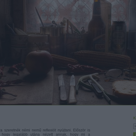
K
a szeretnék némi nemű reflexiót nyújtani. Először is
, hogy legalább utána nézett annak, hogy mi a