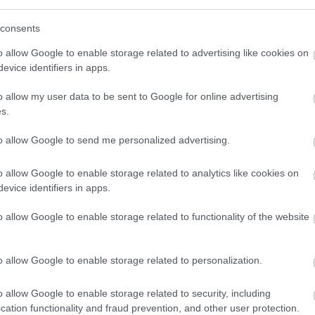
consents
o allow Google to enable storage related to advertising like cookies on
evice identifiers in apps.
o allow my user data to be sent to Google for online advertising
s.
to allow Google to send me personalized advertising.
n termelési szintű állatokra van szükség, mivel nem
o allow Google to enable storage related to analytics like cookies on
lyen korú, illetve tejelő állatoknál fontos még az is,
evice identifiers in apps.
zában vannak, hiszen a bendőtartalom is különböző az
l egy olyan készítményt kívánnak tesztelni, amely a
gét kívánja növelni, mivel az ellés utáni alacsony
o allow Google to enable storage related to functionality of the website
 energiahiány kockázatát akarják csökkenteni, akkor
ázni, amely nem régen hozta világra utódját.
nevezném bizarrnak, állatkínzásnak pedig főleg nem.
o allow Google to enable storage related to personalization.
gy "ablak" az állat oldalán, akik nem tudják, hogy
.
o allow Google to enable storage related to security, including
Tetszik
0
cation functionality and fraud prevention, and other user protection.