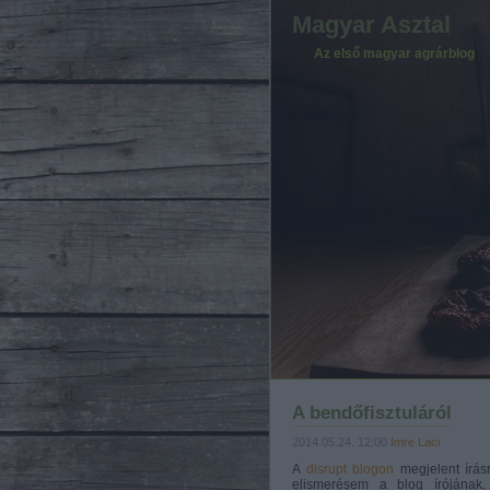
Magyar Asztal
Az első magyar agrárblog
A bendőfisztuláról
2014.05.24. 12:00
Imre Laci
A
disrupt blogon
megjelent írásr
elismerésem a blog írójának