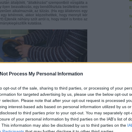
ztán állatjóléti, "állatkínzási" szempontból vizsgálta a
egy ilyen beavatkozás, egy bendőfisztula beültetése nem
E
szerűen alkalmaznák, az túlzás. (Ha egy állatorvos egy
be egy tehénnek, akkor képzelhetitek, hogy mennyit kér
f
!) Ejtenék néhány szót arról is, hogy miért is fontos az
mánykiegészítők kutatása.
A
Not Process My Personal Information
to opt-out of the sale, sharing to third parties, or processing of your per
formation for targeted advertising by us, please use the below opt-out s
F
r selection. Please note that after your opt-out request is processed y
eing interest-based ads based on personal information utilized by us or
y nem mindegy, hogy milyen takarmányból mennyit adnak
disclosed to third parties prior to your opt-out. You may separately opt-
, hogy ha túl sok lucernát etetnek a kérődzőkkel, akkor
s az állatok tejtermelésének növekedésével előtérbe
losure of your personal information by third parties on the IAB’s list of
 betegségek (ellési bénulás, bendőacidózis, ketózis,
. This information may also be disclosed by us to third parties on the
IA
 kutatni, hogy melyek azok a módszerek, azok a
l kiszolgálhatók az állat igényei, ugyanakkor annak
Participants
that may further disclose it to other third parties.