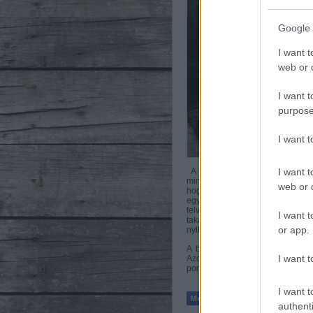
Google 
I want t
web or d
I want t
purpose
I want 
A kísérlet szempontjából etalo
I want t
mindegy, hogy az adott jószág mi
web or d
hogy laktációjuknak mely szakas
egyes periódusokban. Ha példáu
felvett takarmány emészthetősé
I want t
takarmányfelvétellel kialakuló
or app.
nyilván olyan állatot kell fisztul
A bendőfisztulázást tehát nem 
I want t
Azoknak bizonyára furán hat e
pontosan milyen célt is szolgál az
I want t
authenti