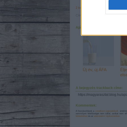
2
komment
Címkék:
takarmány
acidózis
bendő
f
Ajánlott bejegyzések:
Új év, új ÁFA
Élj
else
A bejegyzés trackback címe:
https://magyarasztal.blog.hu/ap
Kommentek:
A hozzászólások a
vonatkozó jogszabályok
értelméb
semmilyen felelősséget nem vállal, azokat nem ell
feltételekben
és az
adatvédelmi tájékoztatóban
.