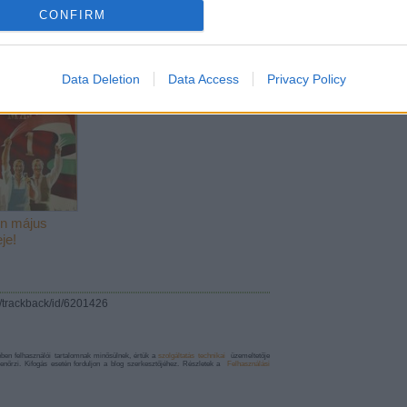
CONFIRM
isztula
lebontás
Data Deletion
Data Access
Privacy Policy
en május
je!
i/trackback/id/6201426
en felhasználói tartalomnak minősülnek, értük a
szolgáltatás technikai
üzemeltetője
enőrzi. Kifogás esetén forduljon a blog szerkesztőjéhez. Részletek a
Felhasználási