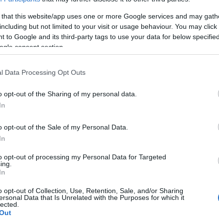
zért volt szükség a bendőfisztulázásra, amely során
t takarmány bontása. (A bendő esetén nem beszélhetünk
 that this website/app uses one or more Google services and may gath
lat saját enzimjei végzik a tápanyagok degradációját,
ok.) Ezt, a teafilterhez hasonló szerkezettel végzett
including but not limited to your visit or usage behaviour. You may click 
zaknyelv
in sacco
módszernek. Egy ilyen kísérlet során
 to Google and its third-party tags to use your data for below specifi
ak be a bendőfolyadékba, hiszen egy mérés nem mérés.
ogle consent section.
l Data Processing Opt Outs
o opt-out of the Sharing of my personal data.
In
o opt-out of the Sale of my Personal Data.
In
to opt-out of processing my Personal Data for Targeted
ing.
lázásra csak akkor kerülhet sor, ha arra engedélyt ad ki
In
féle kísérleteket egyébként hazánkban a Herceghalmi
 a fenti képeket is ott készítettem.
(A vízjelet azért
o opt-out of Collection, Use, Retention, Sale, and/or Sharing
oztam már saját, a blogomról letöltött fényképemmel a
ersonal Data that Is Unrelated with the Purposes for which it
lected.
Out