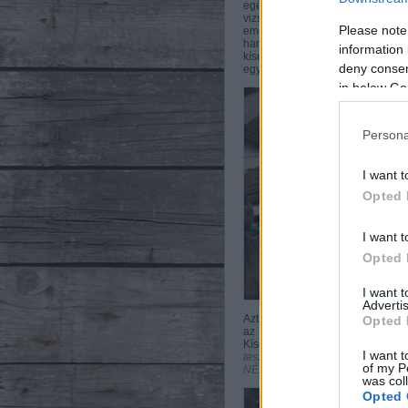
egészsége is megóvható. Éppen e
vizsgálhatóvá vált a behelyezet
Please note
emésztésről, mivel itt nem az ál
hanem az ott élő mikroorganizmus
information 
kísérletet hívja a tudományos s
deny consent
egyszerre több "zacskót" lógatn
in below Go
Persona
I want t
Opted 
I want t
Opted 
I want 
Advertis
Azt is érdemes tudni, hogy fisztu
Opted 
az ebben illetékes hivatal. Ef
Kísérleti Gazdaságban végeznek,
I want t
teszem rá a fotókra, mert találk
of my P
NÉBiH egy prezentációjában.)
was col
Opted 